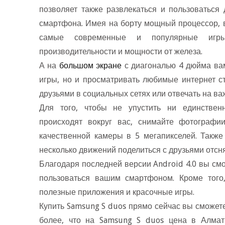
позволяет также развлекаться и пользоватьс
смартфона. Имея на борту мощный процессор, 
самые современные и популярные игры
производительности и мощности от железа.
А на
ольшом экране
с диагональю 4 дюйма вам
игры, но и просматривать любимые интернет с
друзьями в социальных сетях или отвечать на в
Для того, чтобы не упустить ни единствен
происходят вокруг вас, снимайте фотограф
качественной камеры в 5 мегапикселей. Так
несколько движений поделиться с друзьями отсн
Благодаря последней версии Android 4.0 вы см
пользоваться вашим смартфоном. Кроме того
полезные приложения и красочные игры.
Купить Samsung S duos прямо сейчас вы сможет
олее, что на Samsung S duos цена в Алмат