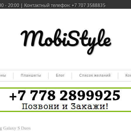
0 - 20:00 | Контактный телефон: +7 707 3588835
MobiStyle
оны
Планшеты
Бло
Список желаний
Ко
g Galaxy S Duos