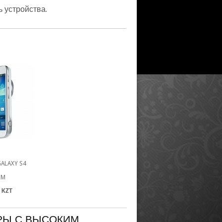
 устройства.
ALAXY S4
OM
 KZT
РЫ С ВЫСОКИМ