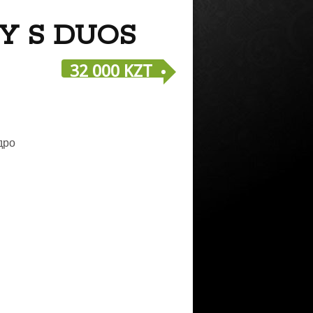
Y S DUOS
32 000 KZT
дро