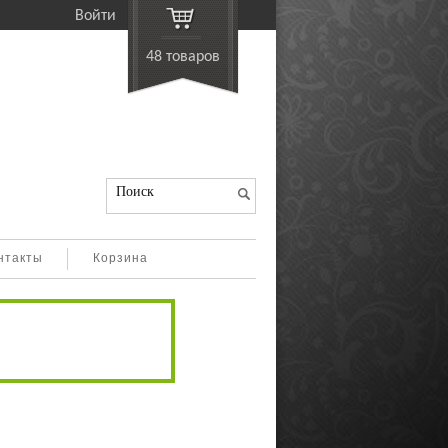
ойти
48 товаро
Поиск
нтакты
Корзина