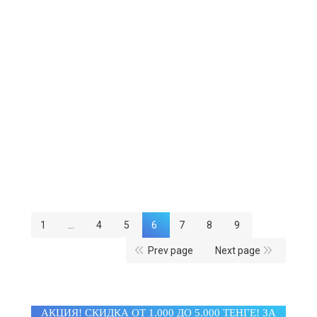
Samsung Galaxy S7 Edge Duos 32GB Silver
Titanium
300 000 ₸
232 000 ₸
5
из 5
1
4
5
6
7
8
9
Prev page
Next page
АКЦИЯ! СКИДКА ОТ 1.000 ДО 5.000 ТЕНГЕ! ЗА