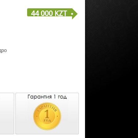
44 000 KZT
дро