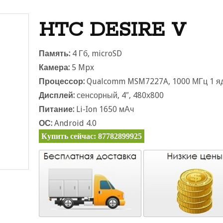
HTC DESIRE V
Память:
4 Гб, microSD
Камера:
5 Mpx
Процессор:
Qualcomm MSM7227A, 1000 МГц 1 я
Дисплей:
сенсорный, 4″, 480х800
Питание:
Li-Ion 1650 мАч
ОС:
Android 4.0
Купить сейчас: 87782899925