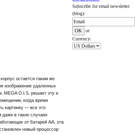
Subscribe for email newsletter
(blog):
or
Currency:
корпус остается таким же
ное изображение удаленных
. MEGA O.I.S. решает эту и
омещении, когда время
ь картинку — все это
 даже в таких случаях
аботающих от батарей АА, эта
становлен новый процессор