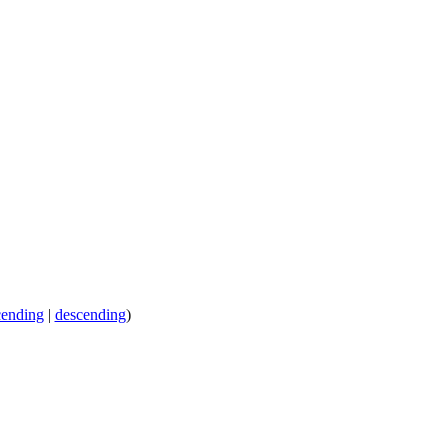
cending
|
descending
)