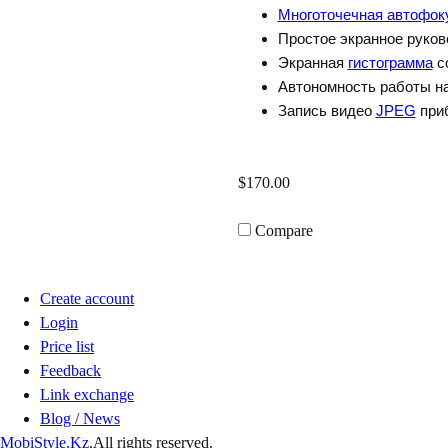
Многоточечная автофок
Простое экранное руков
Экранная
истограмма
с
Автономность работы н
Запись видео
JPEG
приб
$170.00
Compare
Create account
Login
Price list
Feedback
Link exchange
Blog / News
MobiStyle.Kz
.All rights reserved.