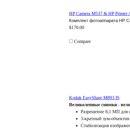
HP Camera M537 & HP Printer 
Комплект фотоаппарата
HP
C
$170.00
Compare
Kodak EasyShare M893 IS
еликолепные снимки - вели
Разрешение 8,1 МП для о
3-кратный зум-объекти
Стабилизация изображен