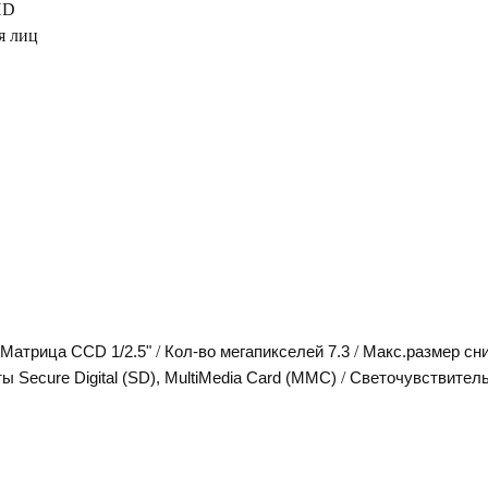
HD
я лиц
/
/
Матрица CCD 1/2.5"
Кол-во мегапикселей 7.3
Макс.размер сн
/
Secure Digital (SD), MultiMedia Card (MMC)
Светочувствительн