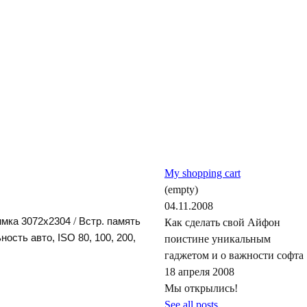
My shopping cart
(empty)
04.11.2008
/
имка 3072x2304
стр. память
Как сделать свой Айфон
ость авто, ISO 80, 100, 200,
поистине уникальным
аджетом и о важности софта
18 апреля 2008
Мы открылись!
See all posts...