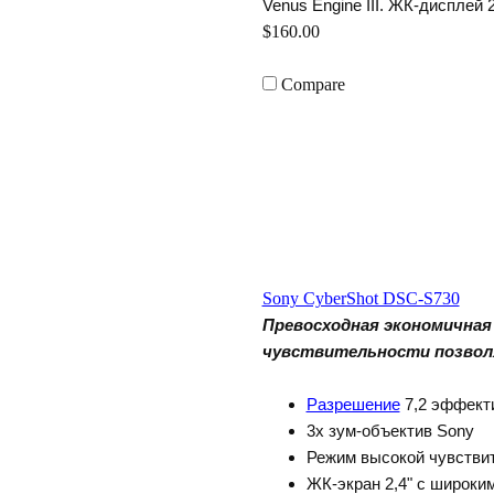
Venus Engine III. ЖК-дисплей 2
$160.00
Compare
Sony CyberShot DSC-S730
Превосходная экономичная 
чувствительности позволя
Разрешение
7,2 эффект
3
x
зум-объекти
Sony
Режим высокой чувствит
ЖК-экран 2,4" с широки