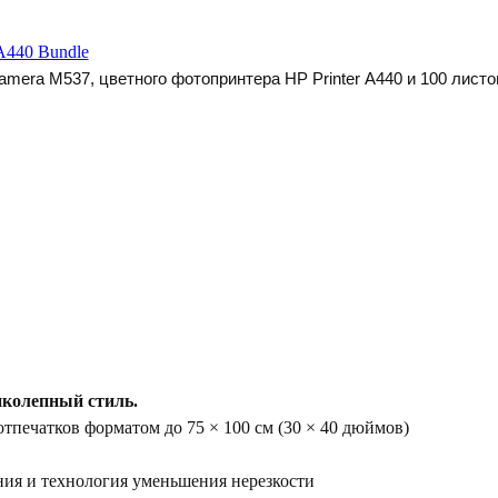
A440 Bundle
amera
M
537, цветного фотопринтера
HP
Printer
A
440 и 100 лист
колепный стиль.
тпечатков форматом до 75 × 100 см (30 × 40 дюймов)
ия и технология уменьшения нерезкости