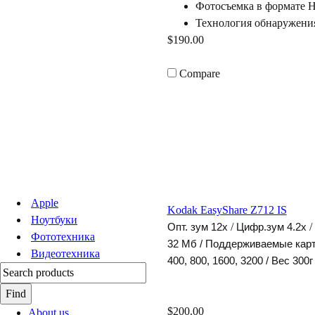
Фотосъемка в формате 
Технология обнаружени
$190.00
Compare
Apple
Kodak EasyShare Z712 IS
Ноутбуки
/
/
Опт. зум 12х
Цифр.зум 4.2х
Фототехника
32 Мб /
Поддерживаемые карты 
идеотехника
400, 800, 1600, 3200 /
ес 300
$200.00
About us