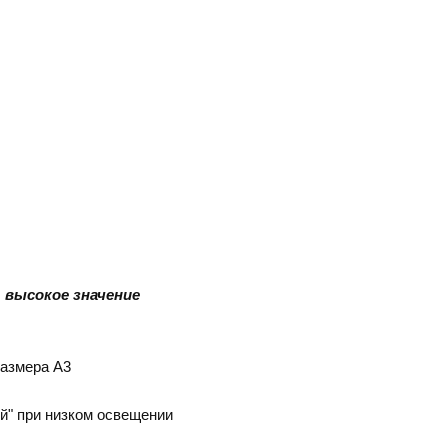
 высокое значение
размера
A
3
ой" при низком освещении