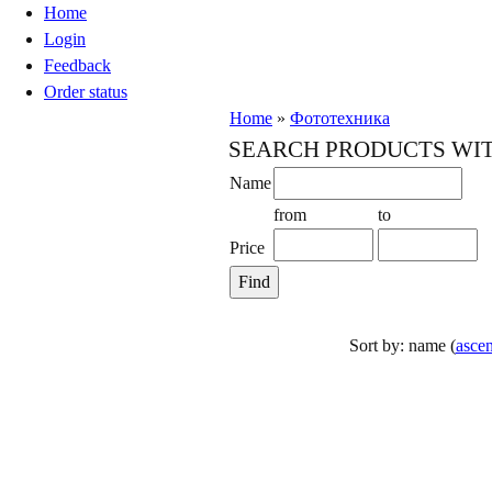
Home
Login
Feedback
Order status
Home
»
Фототехника
SEARCH PRODUCTS WIT
Name
from
to
Price
Sort by: name (
asce