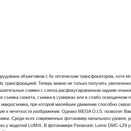
рудована объективом с 6х оптическим трансфокатором, хотя её 
 3х трансфокацией. Теперь можно не только получить увеличен
разительные снимки с слегка расфокусированным задним планом
я съемка сюжета, съемка в сумерках или в слабо освещенном п
макросъемка, при которой малейшее движение способно смазат
ие к нечеткости изображения. Однако MEGA O.I.S. позволит Вам
нимки. Среди всех современных фотокамер начального уровня, р
ко у моделей LUMIX. В фотокамере Panasonic Lumix DMC-LZ6 у