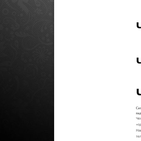
Се
пад
Че
«о
На
те