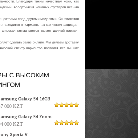
лажности. Благодаря таким качествам кожи, как
реждений. Ассортимент кожаных футляров весьма
уществами пред другими моделями. Он является
о находится в кармане, так как чехол защищает
 и широкая гамма цветов делает данный вариант
оляет сделать заказ онлайн. Мы делаем доставку
ирокий спектр вариантов позволят без лишних
РЫ С ВЫСОКИМ
ИНГОМ
Samsung Galaxy S4 16GB
87 000 KZT
из 5
5.00
Samsung Galaxy S4 Zoom
94 000 KZT
из 5
5.00
Sony Xperia V