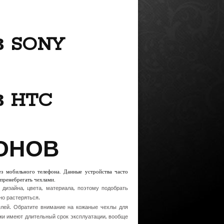
в SONY
в HTC
ФОНО
ез мобильного телефона. Данные устройства часто
пренебрегать чехлами.
изайна, цвета, материала, поэтому подобрать
но растеряться.
лей. Обратите внимание на кожаные чехлы для
ожи имеют длительный срок эксплуатации, вообще