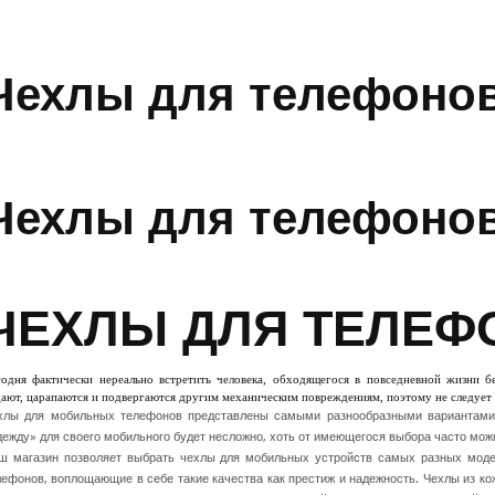
Чехлы для телефоно
Чехлы для телефоно
ЧЕХЛЫ ДЛЯ ТЕЛЕ
годня фактически нереально встретить человека, обходящегося в повседневной жизни б
ают, царапаются и подвергаются другим механическим повреждениям, поэтому не следует 
хлы для мобильных телефонов представлены самыми разнообразными вариантами д
дежду» для своего мобильного будет несложно, хоть от имеющегося выбора часто мож
ш магазин позволяет выбрать чехлы для мобильных устройств самых разных моде
лефонов, воплощающие в себе такие качества как престиж и надежность. Чехлы из к