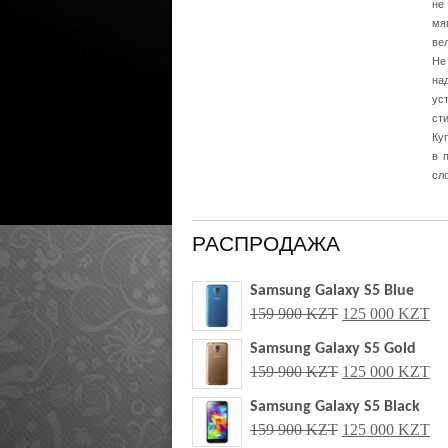
не
мя
ел
Не
на
ус
ст
Ку
пр
сл
РАСПРОДАЖА
Samsung Galaxy S5 Blue
159 900 KZT
125 000 KZT
Samsung Galaxy S5 Gold
159 900 KZT
125 000 KZT
Samsung Galaxy S5 Black
159 900 KZT
125 000 KZT