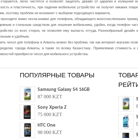
 стираются, легко чистятся и позволят защитить девайс от царапин и излишней в
гкость и пластичность, при падении мобильное устройство не получит никаких пов
ик, поэтому проблем не возникнет с выбором подходящего варианта.
 проходите мимо чехла-книжки для телефона, обладающего многочисленными преим
дежным и стильным средством для ношения мобильника, удобен, когда телефон част
тройство со всех сторон, не позволяя ему выпасть оттуда. Разнообразный дизайн
ильным и удобным.
пить чехол для телефона в Алматы можно без проблем, так как интернет-магазин позв
еделах города Алматы, а также по всему Казахстану. Приемлемая стоимость и ш
ожностей приобрести чехол для мобильного устройства.
ПОПУЛЯРНЫЕ ТОВАРЫ
ТОВА
РЕЙТ
Samsung Galaxy S4 16GB
87 000 KZT
Sony Xperia Z
75 000 KZT
HTC One
98 000 KZT