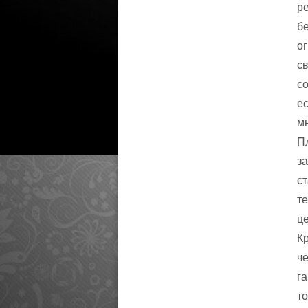
р
е
о
с
с
е
м
П
з
с
т
це
К
ч
а
т