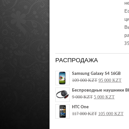
не
Е
ци
ы
р
3
РАСПРОДАЖА
Samsung Galaxy S4 16GB
109 000 KZT
95 000 KZT
Беспроводные наушники B
9 000 KZT
5 000 KZT
HTC One
117 000 KZT
105 000 KZT