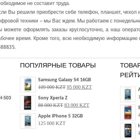
обходимое не составит труда.
сли Вы решили приобрести себе телефон, планшет, чехол 
фровой техники – мы Вас ждем. Мы работаем с понедельника
 можете оформлять заказы круглосуточно, а наш операт
абочее время. Кроме того, всю необходимую информацию 
588835.
ПОПУЛЯРНЫЕ ТОВАРЫ
ТОВА
РЕЙТ
Samsung Galaxy S4 16GB
109 000 KZT
95 000 KZT
H-503
Sony Xperia Z
88 000 KZT
83 000 KZT
Apple iPhone 5 32GB
125 000 KZT