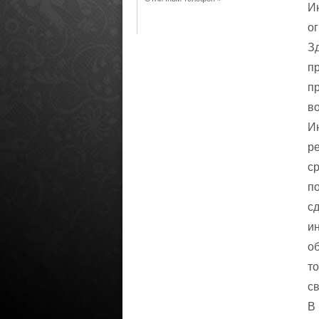
И
о
З
п
п
о
И
р
с
п
с
и
о
т
с
н