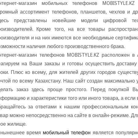
нтернет-магазин мобильных телефонов MOBISTYLE.K
громный ассортимент телефонов, планшетов, чехлов и др
десь представлены новейшие модели цифровой тех
роизводителей. Кроме того, на все товары распростра
роизводителя и на них имеются все необходимые сертифика
зможности наличия любого производственного брака.
нтернет-магазин телефонов MOBISTYLE.KZ расположен в
еагируем на Ваши заказы и готовы осуществить доставку
роки. Плюс ко всему, для жителей других городов существ
очтой по всему Казахстану. Наш сайт создан максимально 
делать заказ здесь проще простого. Перед покупкой В
нформацию и характеристики того или иного товара, а если
бращайтесь за ответами к нашим профессиональным конс
овар можно непосредственно на сайте в онлайн-режиме. Для
вое жилище.
ынешнее время
мобильный телефон
является популярн