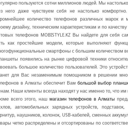
егулярно пользуются сотни миллионов людей. Мы настолько 
з него даже чувствуем себя не настолько комфортно
громнейшее количество телефонов различных марок и м
воему дизайну, техническим характеристикам и по качеству
отовых телефонов MOBISTYLE.KZ Вы найдете для себя са
сть как простейшие модели, которые выполняют функц
ногофункциональные смартфоны с большим количеством в
ланшеты появились на рынке цифровой техники относител
авоевать большое количество пользователей. Это устройст
танет для Вас незаменимым помощником в решении мног
елефонов в Алматы обеспечит Вам
ольшой выбор план
нам. Наши клиенты всегда находят у нас именно то, что им
роме всего этого, наш
магазин телефонов в Алматы
предл
ехлов, автомобильных зарядных устройств, подставок,
рнитур, наушников, колонок, USB-кабелей, сменных аккумул
овары четко распределены и отсортированы по соответстве