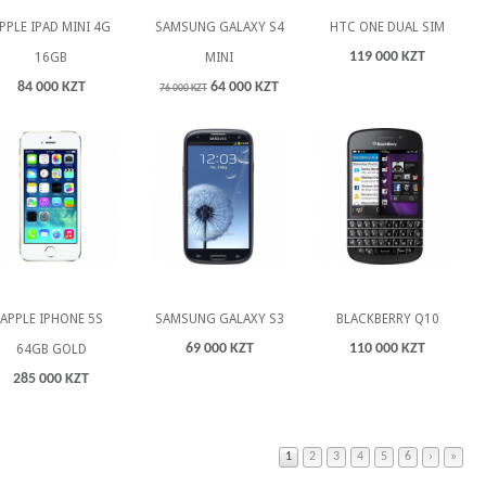
PPLE IPAD MINI 4G
SAMSUNG GALAXY S4
HTC ONE DUAL SIM
119 000 KZT
16GB
MINI
84 000 KZT
64 000 KZT
76 000 KZT
APPLE IPHONE 5S
SAMSUNG GALAXY S3
BLACKBERRY Q10
69 000 KZT
110 000 KZT
64GB GOLD
285 000 KZT
1
2
3
4
5
6
›
»