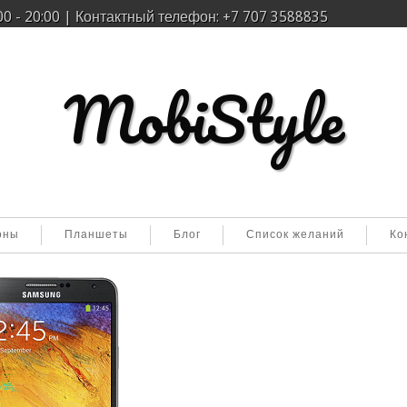
0 - 20:00 | Контактный телефон: +7 707 3588835
MobiStyle
оны
Планшеты
Бло
Список желаний
Ко