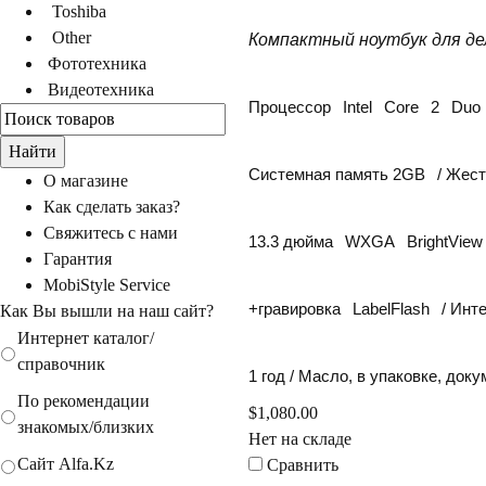
Toshiba
Other
Компактный ноутбук для 
Фототехника
идеотехника
Процессор
Intel
Core
2
Duo
Системная память 2
GB
/ Жест
О магазине
Как сделать заказ?
Свяжитесь с нами
13.3 дюйма
WXGA
BrightView
Гарантия
MobiStyle Service
+гравировка
LabelFlash
/ Инт
Как Вы вышли на наш сайт?
Интернет каталог/
справочник
1 год / Масло, в упаковке, до
По рекомендации
$1,080.00
знакомых/близких
Нет на складе
Сайт Alfa.Kz
Сравнить