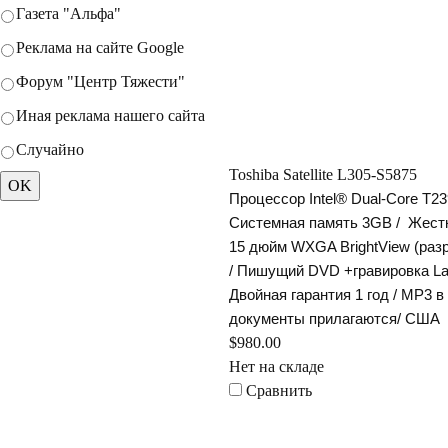
Газета "Альфа"
Реклама на сайте Google
Форум "Центр Тяжести"
Иная реклама нашего сайта
Случайно
Toshiba Satellite L305-S5875
Процессор Intel® Dual-Core T23
Системная память 3GB /
Жестк
15 дюйм WXGA BrightView (раз
/ Пишущий DVD +гравировка Labe
Двойная гарантия 1 год / MP3 в
документы прилагаются/ США
$980.00
Нет на складе
Сравнить