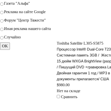
Газета "Альфа"
Реклама на сайте Google
Форум "Центр Тяжести"
Иная реклама нашего сайта
Случайно
Toshiba Satellite L305-S5875
Процессор Intel® Dual-Core T23
Системная память 3GB /
Жестк
15 дюйм WXGA BrightView (раз
/ Пишущий DVD +гравировка Labe
Двойная гарантия 1 год / MP3 в
документы прилагаются/ США
$980.00
Нет на складе
Сравнить