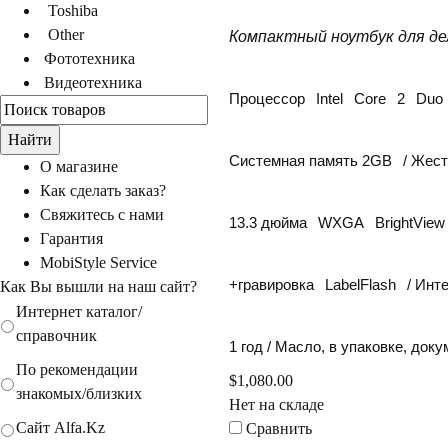
Toshiba
Other
Компактный ноутбук для 
Фототехника
идеотехника
Процессор
Intel
Core
2
Duo
Системная память 2
GB
/ Жест
О магазине
Как сделать заказ?
Свяжитесь с нами
13.3 дюйма
WXGA
BrightView
Гарантия
MobiStyle Service
+гравировка
LabelFlash
/ Инт
Как Вы вышли на наш сайт?
Интернет каталог/
справочник
1 год / Масло, в упаковке, до
По рекомендации
$1,080.00
знакомых/близких
Нет на складе
Сайт Alfa.Kz
Сравнить