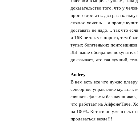
Плеером в мире... тупизм, типа 
доказательство того, что у челов
просто достать, два раза кликну
сколько хочешь.... а проще купи
доставать не надо.... так что есл
и 16К не так уж дорого, тем более
тупых богатеньких понтовщиков -
ЗЫ- ваше обсирание покупателей 
доказывает, что тач лучший, если
Andrey
нем есть все что нужно плееру: 
сенсорное управление мультач, 
слушать фильмы без наушников, 
что работает на Айфоне\Таче. Х
на 100%. Кстати он уже в некото
продаваться везде!!!