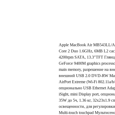
Apple MacBook Air MB543LL/A (
Core 2 Duo 1.6GHz, 6MB L2 ca
4200rpm SATA, 13.3"TFT Глянц
GeForce 9400M graphics proces
main memory, разрешение на в
нешний USB 2.0 DVD-RW MacBo
AirPort Extreme (Wi-Fi 802.11a/b
опционально USB Ethernet Ada
iSight, mini Display port, опци
35W до 5ч, 1.36 кг, 32x23x1.9 
освещенности, для регулировки
Multi-touch touchpad Мультисен